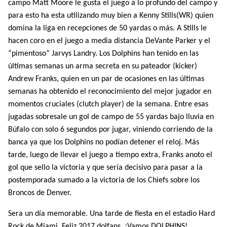
campo Matt Moore le gusta el juego a lo profundo del campo y
para esto ha esta utilizando muy bien a Kenny Stills(WR) quien
domina la liga en recepciones de 50 yardas o más. A Stills le
hacen coro en el juego a media distancia DeVante Parker y el
“pimentoso” Jarvys Landry. Los Dolphins han tenido en las
últimas semanas un arma secreta en su pateador (kicker)
Andrew Franks, quien en un par de ocasiones en las últimas
semanas ha obtenido el reconocimiento del mejor jugador en
momentos cruciales (clutch player) de la semana. Entre esas
jugadas sobresale un gol de campo de 55 yardas bajo lluvia en
Búfalo con solo 6 segundos por jugar, viniendo corriendo de la
banca ya que los Dolphins no podían detener el reloj. Más
tarde, luego de llevar el juego a tiempo extra, Franks anoto el
gol que sello la victoria y que sería decisivo para pasar a la
postemporada sumado a la victoria de los Chiefs sobre los
Broncos de Denver.
Sera un día memorable. Una tarde de fiesta en el estadio Hard
Rock de Miami. Feliz 2017 dolfans. ¡Vamos DOLPHINS!