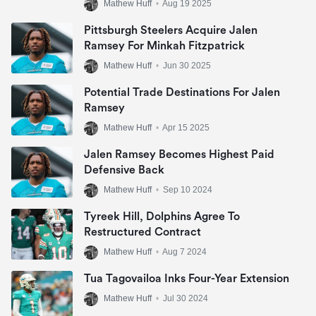
Mathew Huff
•
Aug 19 2025
Pittsburgh Steelers Acquire Jalen
Ramsey For Minkah Fitzpatrick
Mathew Huff
•
Jun 30 2025
Potential Trade Destinations For Jalen
Ramsey
Mathew Huff
•
Apr 15 2025
Jalen Ramsey Becomes Highest Paid
Defensive Back
Mathew Huff
•
Sep 10 2024
Tyreek Hill, Dolphins Agree To
Restructured Contract
Mathew Huff
•
Aug 7 2024
Tua Tagovailoa Inks Four-Year Extension
Mathew Huff
•
Jul 30 2024