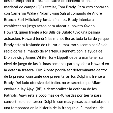
desde temprano trataran de sacar de concentración a el
mariscal de campo (QB) estelar, Tom Brady. Para esto contaran
con Cameron Wake y Ndamukong Suh al comando de Andre
Branch, Earl Mitchell y Jordan Phillips. Brady intentara
establecer su juego aéreo para atacar al novato Xavien
Howard, quien frente a los Bills de Búfalo tuvo una pésima
actuación. Howard tendrá las manos llenas toda la tarde ya que
Brady estará tratando de utilizar al máximo su combinación de
recibidores al mando de Martellus Bennett, con la ayuda de
Dion Lewis y James White. Tony Lippett deberá mantener su
nivel de juego de las últimas semanas para ayudar a Howard en
la defensa trasera. Kiko Alonso podría ser determinante dentro
de la presión constante que presentaran los Dolphins frente a
Brady. Del lado ofensivo del balón, no es secreto que Miami
enviara a Jay Ajayi (RB) a desmoralizar la defensa de los
Patriots. Ajayi está a poco mas de 40 yardas por tierra para
convertirse en el tercer Dolphin con mas yardas acumuladas en
una temporada en la historia de la franquicia. El mariscal de