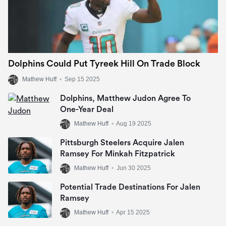
Dolphins Could Put Tyreek Hill On Trade Block
Mathew Huff
•
Sep 15 2025
Dolphins, Matthew Judon Agree To
One-Year Deal
Mathew Huff
•
Aug 19 2025
Pittsburgh Steelers Acquire Jalen
Ramsey For Minkah Fitzpatrick
Mathew Huff
•
Jun 30 2025
Potential Trade Destinations For Jalen
Ramsey
Mathew Huff
•
Apr 15 2025