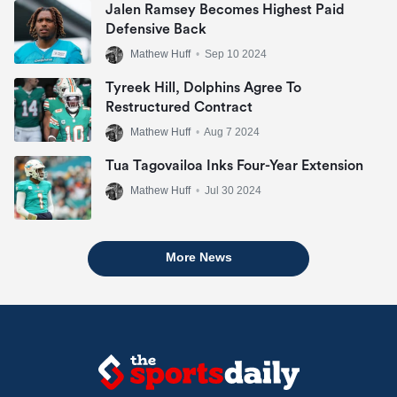
Jalen Ramsey Becomes Highest Paid
Defensive Back
Mathew Huff
•
Sep 10 2024
Tyreek Hill, Dolphins Agree To
Restructured Contract
Mathew Huff
•
Aug 7 2024
Tua Tagovailoa Inks Four-Year Extension
Mathew Huff
•
Jul 30 2024
More News