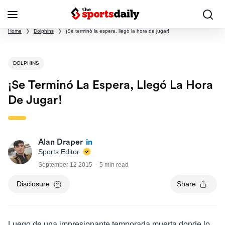
Home
❯
Dolphins
❯
¡Se terminó la espera, llegó la hora de jugar!
DOLPHINS
¡Se Terminó La Espera, Llegó La Hora
De Jugar!
Alan Draper
Sports Editor
September 12 2015
5 min read
Disclosure
Share
Luego de una impresionante temporada muerta donde lo