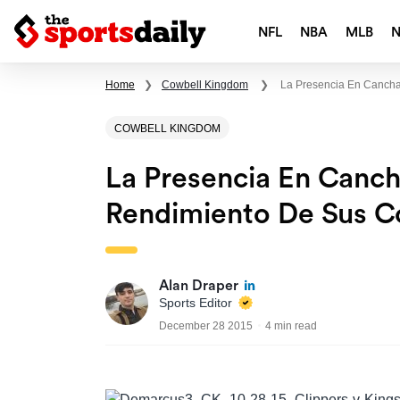
NFL
NBA
MLB
Home
❯
Cowbell Kingdom
❯
La Presencia En Canch
COWBELL KINGDOM
La Presencia En Canch
Rendimiento De Sus 
Alan Draper
Sports Editor
December 28 2015
4 min read