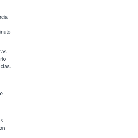
ncia
inuto
cas
rlo
cias.
ue
as
con