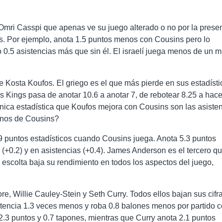
Omri Casspi que apenas ve su juego alterado o no por la prese
s. Por ejemplo, anota 1.5 puntos menos con Cousins pero lo
 0.5 asistencias más que sin él. El israelí juega menos de un m
 Kosta Koufos. El griego es el que más pierde en sus estadísti
os Kings pasa de anotar 10.6 a anotar 7, de rebotear 8.25 a hace
ica estadística que Koufos mejora con Cousins son las asisten
anos de Cousins?
.9 puntos estadísticos cuando Cousins juega. Anota 5.3 puntos
+0.2) y en asistencias (+0.4). James Anderson es el tercero q
 escolta baja su rendimiento en todos los aspectos del juego,
 Willie Cauley-Stein y Seth Curry. Todos ellos bajan sus cifr
stencia 1.3 veces menos y roba 0.8 balones menos por partido 
2.3 puntos y 0.7 tapones, mientras que Curry anota 2.1 puntos