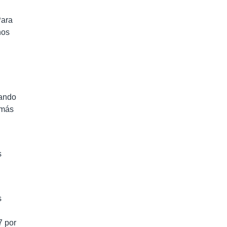
Para
nos
uando
 más
s
s
7 por