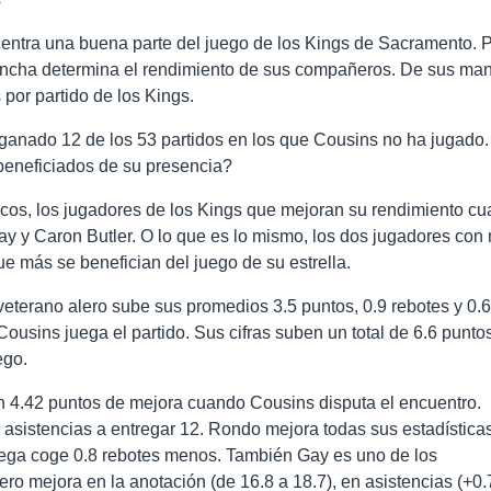
entra una buena parte del juego de los Kings de Sacramento. 
cancha determina el rendimiento de sus compañeros. De sus ma
 por partido de los Kings.
ganado 12 de los 53 partidos en los que Cousins no ha jugado.
beneficiados de su presencia?
icos, los jugadores de los Kings que mejoran su rendimiento c
y y Caron Butler. O lo que es lo mismo, los dos jugadores con
ue más se benefician del juego de su estrella.
veterano alero sube sus promedios 3.5 puntos, 0.9 rebotes y 0.6
usins juega el partido. Sus cifras suben un total de 6.6 punto
ego.
n 4.42 puntos de mejora cuando Cousins disputa el encuentro.
asistencias a entregar 12. Rondo mejora todas sus estadística
uega coge 0.8 rebotes menos. También Gay es uno de los
ero mejora en la anotación (de 16.8 a 18.7), en asistencias (+0.